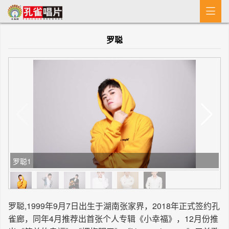

首 页
罗聪
MV
新闻
艺人介绍
专辑
收歌
罗聪1
罗聪,1999年9月7日出生于湖南张家界，2018年正式签约孔
雀廊，同年4月推荐出首张个人专辑《小幸福》，12月份推