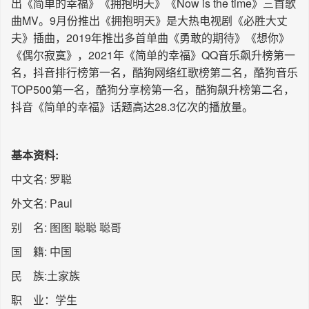
出
《简单的幸福》
《拥抱明天》
《Now is the time》
三首歌
长按识别二维码
曲MV。9月份推出
《拥抱明天》
是大热电视剧《必胜大丈
夫》插曲，2019年推出多首单曲《勇敢的期待》《想你》
《偶尔寂寞》，2021年
《简单的幸福》
QQ音乐飙升榜第一
名，抖音排行榜第一名，酷狗网络红歌榜第二名，酷狗音乐
TOP500第一名，酷狗分享榜第一名，酷狗飙升榜第二名，
抖音《简单的幸福》话题高达28.3亿次的播放量。
基本资料:
中文名: 罗聪
外文名: Paul
别 名: 图图 聪聪 聪哥
国 籍: 中国
民 族:土家族
职 业：学生