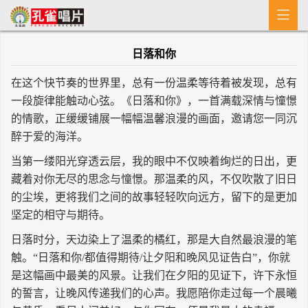

首 页
日落和你
MV
在这个快节奏的世界里，总有一份温柔等待着被发现，总有
新闻
一段旋律能触动心弦。《日落和你》，一首满载深情与憧憬
的情歌，正缓缓铺展一幅幅温馨浪漫的画面，邀请您一同沉
艺人介绍
醉于爱的海洋。
专辑
当第一缕阳光穿透云层，我的眼中不仅映着绚烂的日出，更
藏着对你无尽的思念与憧憬。那温柔的风，不仅吹散了旧日
收歌
的尘埃，更将我们之间的故事轻轻吹向远方，留下的是更加
坚定的相守与期待。
日落时分，天边染上了温柔的橘红，那是大自然最浪漫的笔
触。“日落和你/都值得期待/让夕阳和晚风见证告白”，你就
是这幅画中最美的风景。让我们在夕阳的见证下，许下永恒
的誓言，让晚风传递我们的心声。我愿陪你走过每一个晨曦