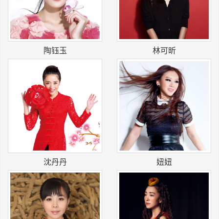
长按识别二维码
陶钰玉
林可昕
沈丹丹
妞妞