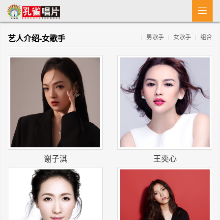

首 页
艺人介绍-女歌手
男歌手
女歌手
组合
|
|
|
MV
新闻
艺人介绍
专辑
收歌
谢子淇
王奕心