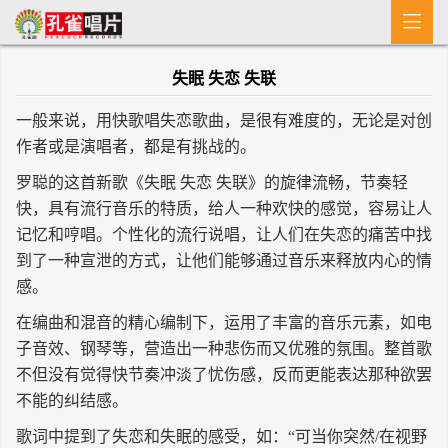

首 页
失眠 失恋 失联
MV
一般来说，用快歌唱失恋歌曲，是很有难度的，无论是对创
新闻
作者或是演唱者，都是有挑战的。
艺人介绍
罗聪的这首新歌《失眠 失恋 失联》的旋律流畅，节奏轻
快，具有流行音乐的特质，给人一种欢快的感觉，容易让人
专辑
记忆和哼唱。个性化的流行说唱，让人们在失恋的痛苦中找
到了一种宣泄的方式，让他们能够通过音乐来释放内心的情
收歌
感。
在编曲和混音的精心编制下，运用了丰富的音乐元素，如电
子音效、钢琴等，营造出一种悲伤而又优雅的氛围。整首歌
不但没有觉得快节奏冲淡了忧伤感，反而更能表达那种欲罢
不能的纠结感。
歌词中提到了失恋和失眠的感受，如：“可当你突然/在视野