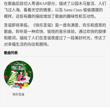
在歌曲后段切入粤语RAP部分，描述了公园木马复活、人们
长按识别二维码
飞过人海、看着天空的情景，以及 Santa Claus 偷偷摸摸的
模样，这些有趣的描绘增加了歌曲的趣味性和互动性。
圣诞即将来临，《快乐圣诞》是一首充满爱、欢乐和感恩的
歌曲，聆听是一种欢快、愉悦的音乐体验，通过欢快的旋律
和歌词，描绘了人们在圣诞夜度过了一段美好时光，传达了
对幸福生活的向往和期待。
歌曲列表
快乐圣诞