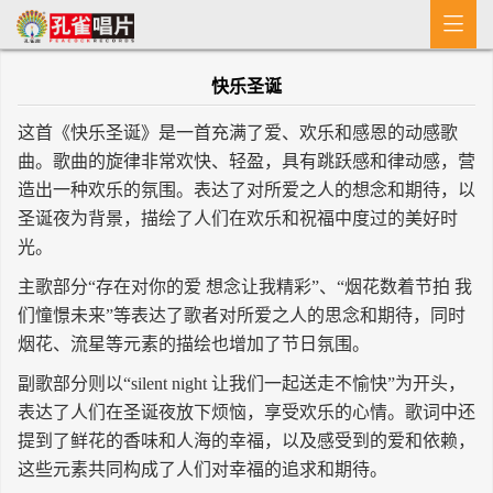

首 页
快乐圣诞
MV
这首《快乐圣诞》是一首充满了爱、欢乐和感恩的动感歌
新闻
曲。歌曲的旋律非常欢快、轻盈，具有跳跃感和律动感，营
造出一种欢乐的氛围。表达了对所爱之人的想念和期待，以
艺人介绍
圣诞夜为背景，描绘了人们在欢乐和祝福中度过的美好时
专辑
光。
主歌部分“存在对你的爱 想念让我精彩”、“烟花数着节拍 我
收歌
们憧憬未来”等表达了歌者对所爱之人的思念和期待，同时
烟花、流星等元素的描绘也增加了节日氛围。
副歌部分则以“silent night 让我们一起送走不愉快”为开头，
表达了人们在圣诞夜放下烦恼，享受欢乐的心情。歌词中还
提到了鲜花的香味和人海的幸福，以及感受到的爱和依赖，
这些元素共同构成了人们对幸福的追求和期待。