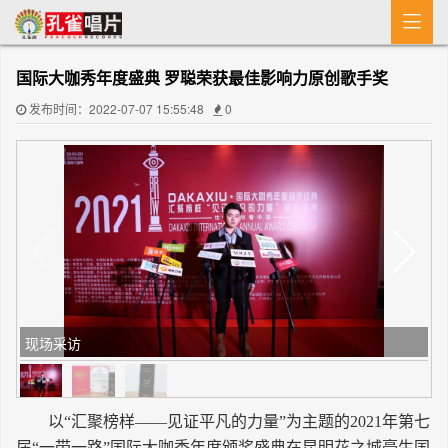

首 页
国际大咖秀年度盛典 罗聪荣获最佳影响力原创歌手奖
MV
发布时间：2022-07-07 15:55:48
0
新闻
艺人介绍
专辑
收歌
现场采访
以“汇聚榜样——见证平凡的力量”为主题的2021年第七
届“一带一路”国际大咖秀年度颁奖盛典在昆明花之城豪生国