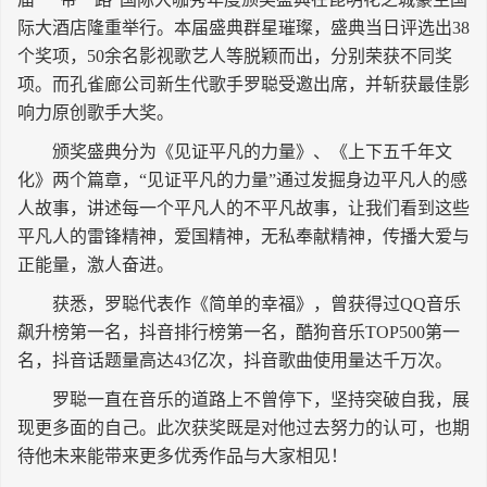
长按识别二维码
际大酒店隆重举行。本届盛典群星璀璨，盛典当日评选出38
个奖项，50余名影视歌艺人等脱颖而出，分别荣获不同奖
项。而孔雀廊公司新生代歌手罗聪受邀出席，并斩获最佳影
响力原创歌手大奖。
颁奖盛典分为《见证平凡的力量》、《上下五千年文
化》两个篇章，“见证平凡的力量”通过发掘身边平凡人的感
人故事，讲述每一个平凡人的不平凡故事，让我们看到这些
平凡人的雷锋精神，爱国精神，无私奉献精神，传播大爱与
正能量，激人奋进。
获悉，罗聪代表作《简单的幸福》，曾获得过QQ音乐
飙升榜第一名，抖音排行榜第一名，酷狗音乐TOP500第一
名，抖音话题量高达43亿次，抖音歌曲使用量达千万次。
罗聪一直在音乐的道路上不曾停下，坚持突破自我，展
现更多面的自己。此次获奖既是对他过去努力的认可，也期
待他未来能带来更多优秀作品与大家相见！