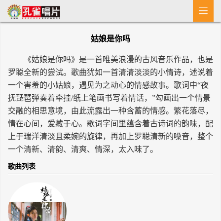

首 页
姑娘是你吗
MV
《姑娘是你吗》是一首唯美浪漫的古风音乐作品，也是
新闻
罗聪全新的尝试。歌曲犹如一首清清淡淡的小情诗，述说着
一个害羞的小姑娘，遇见为之动心的情感故事。歌词中“夜
艺人介绍
抚琵琶弹奏着牵挂/纸上笔画书写着情话，”勾画出一个情景
专辑
交融的相思意境，由此流露出一种含蓄的情感。繁花落尽，
情在心间，爱藏于心。歌词字间里蕴含着古诗词的韵味，配
收歌
上于瑞洋清淡且柔婉的旋律，再加上罗聪清新的嗓音，整个
一个清新、清韵、清爽、情深，太入味了。
歌曲列表