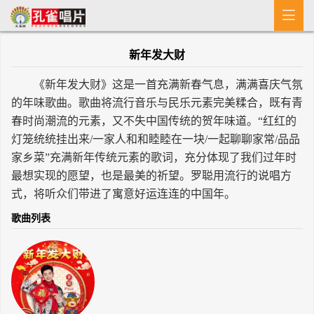

首 页
新年发大财
MV
《新年发大财》这是一首充满新春气息，满满喜庆气氛
新闻
的年味歌曲。歌曲将流行音乐与民乐元素完美糅合，既有青
春时尚潮流的元素，又不失中国传统的贺年味道。“红红的
艺人介绍
灯笼统统挂出来/一家人和和睦睦在一块/一起聊聊家常/品品
专辑
家乡菜”充满新年传统元素的歌词，充分体现了我们过年时
最想实现的愿望，也是最美的祈望。罗聪用流行的说唱方
收歌
式，将听众们带进了寓意好运连连的中国年。
歌曲列表