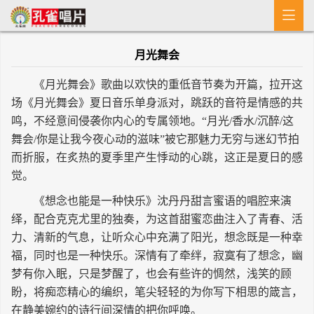

首 页
月光舞会
MV
《月光舞会》歌曲以欢快的重低音节奏为开篇，拉开这
新闻
场《月光舞会》夏日音乐单身派对，跳跃的音符是情感的共
鸣，不经意间侵袭你内心的专属领地。“月光/香水/沉醉/这
艺人介绍
舞会/你是让我今夜心动的滋味”被它那魅力无穷与迷幻节拍
专辑
而折服，在炙热的夏季里产生悸动的心跳，这正是夏日的感
觉。
收歌
《想念也能是一种快乐》沈丹丹甜言蜜语的唱腔来演
绎，配合克克尤里的独奏，为这首甜蜜恋曲注入了青春、活
力、清新的气息，让听众心中充满了阳光，想念既是一种幸
福，同时也是一种快乐。深情有了牵绊，寂寞有了想念，幽
梦有你入眠，只是梦醒了，也会有些许的惆然，浅笑的顾
盼，将痴恋精心的编织，笔尖轻轻的为你写下相思的箴言，
在静美婉约的诗行间深情的把你呼唤。