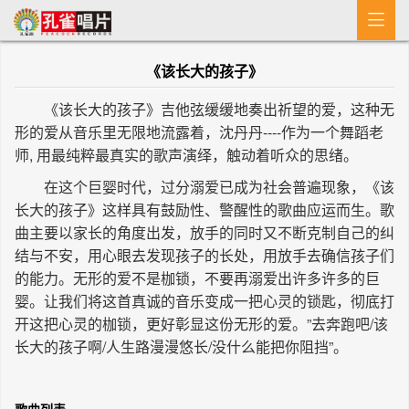

首 页
《该长大的孩子》
MV
《该长大的孩子》吉他弦缓缓地奏出祈望的爱，这种无
新闻
形的爱从音乐里无限地流露着，沈丹丹----作为一个舞蹈老
师, 用最纯粹最真实的歌声演绎，触动着听众的思绪。
艺人介绍
在这个巨婴时代，过分溺爱已成为社会普遍现象，《该
专辑
长大的孩子》这样具有鼓励性、警醒性的歌曲应运而生。歌
曲主要以家长的角度出发，放手的同时又不断克制自己的纠
收歌
结与不安，用心眼去发现孩子的长处，用放手去确信孩子们
的能力。无形的爱不是枷锁，不要再溺爱出许多许多的巨
婴。让我们将这首真诚的音乐变成一把心灵的锁匙，彻底打
开这把心灵的枷锁，更好彰显这份无形的爱。”去奔跑吧/该
长大的孩子啊/人生路漫漫悠长/没什么能把你阻挡”。