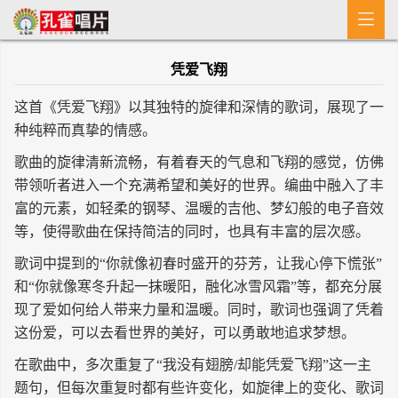

首 页
凭爱飞翔
MV
这首《凭爱飞翔》以其独特的旋律和深情的歌词，展现了一
新闻
种纯粹而真挚的情感。
艺人介绍
歌曲的旋律清新流畅，有着春天的气息和飞翔的感觉，仿佛
带领听者进入一个充满希望和美好的世界。编曲中融入了丰
专辑
富的元素，如轻柔的钢琴、温暖的吉他、梦幻般的电子音效
等，使得歌曲在保持简洁的同时，也具有丰富的层次感。
收歌
歌词中提到的“你就像初春时盛开的芬芳，让我心停下慌张”
和“你就像寒冬升起一抹暖阳，融化冰雪风霜”等，都充分展
现了爱如何给人带来力量和温暖。同时，歌词也强调了凭着
这份爱，可以去看世界的美好，可以勇敢地追求梦想。
在歌曲中，多次重复了“我没有翅膀/却能凭爱飞翔”这一主
题句，但每次重复时都有些许变化，如旋律上的变化、歌词