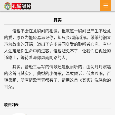

首 页
其实
MV
谁也不会在意瞬间的相遇，但就这一瞬间已产生不经意
新闻
的爱，原以为能轻易忘记你，却只会越陷越深。缓缓的钢琴
声为故事的开端，道出了许多感同身受的聆听者心声。有些
艺人介绍
人注定是你生命中的过客，谁也避免不了，让我们在孤独的
专辑
道路上，等待着与你风雨同路的人。
其实，音融三喜写的情歌还是很耐听的，由沈丹丹演唱
收歌
的这首《其实》，典型的小情歌，温柔倾诉，低声吟唱，百
转柔肠，所有情歌音素都有了，请用这首《其实》洗涤你的
耳朵。
歌曲列表