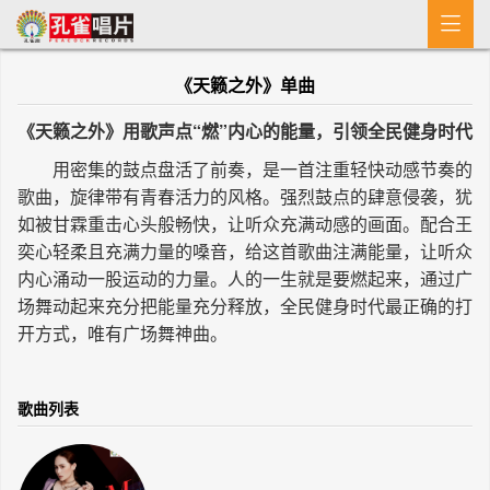

首 页
《天籁之外》单曲
MV
《天籁之外》用歌声点“燃”内心的能量，引领全民健身时代
新闻
用密集的鼓点盘活了前奏，是一首注重轻快动感节奏的
歌曲，旋律带有青春活力的风格。强烈鼓点的肆意侵袭，犹
艺人介绍
如被甘霖重击心头般畅快，让听众充满动感的画面。配合王
专辑
奕心轻柔且充满力量的嗓音，给这首歌曲注满能量，让听众
内心涌动一股运动的力量。人的一生就是要燃起来，通过广
收歌
场舞动起来充分把能量充分释放，全民健身时代最正确的打
开方式，唯有广场舞神曲。
歌曲列表