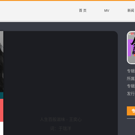
首 页
MV
新闻
专辑
所属
专辑
发行
人生百般滋味 - 王奕心
词：于瑞洋