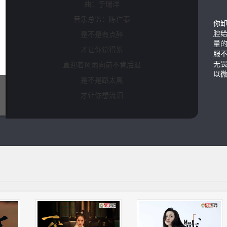
曲：于瑞洋
音乐总监：陈仁泰
你
是不是有点醉
腔
量
才让你觉得累
服
直迎着风雨向前不肯后退
无
以
是不是路太黑
才让你想流泪
挤压在心底的苦偷偷崩溃
成长布满伤悲
梦想凝聚汗水
转身问自己想要的谁能给
所以别说配不配
别说对不对
为人生干杯
是不是有点醉