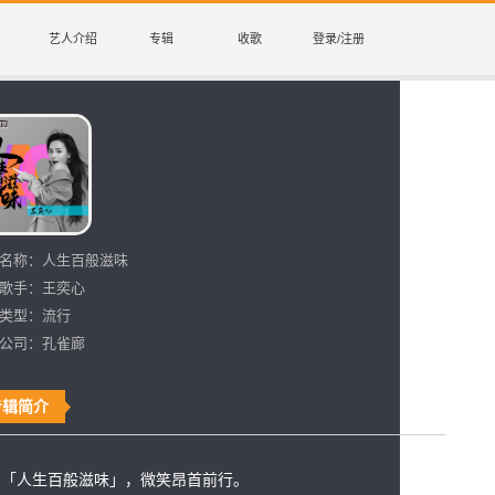
艺人介绍
专辑
收歌
登录/注册
名称：
人生百般滋味
歌手：
王奕心
类型：
流行
公司：
孔雀廊
专辑简介
「人生百般滋味」，微笑昂首前行。