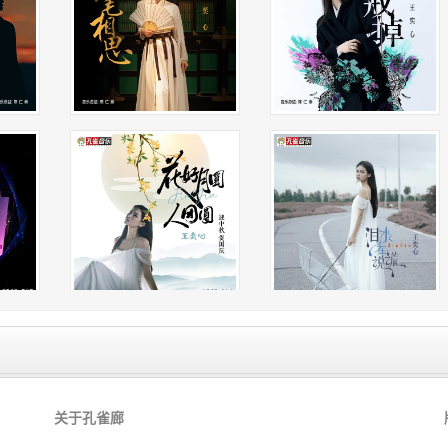
才让你觉得累
直迎着风雨向前不肯后退
是不是路太黑
才让你想流泪
挤压在心底的苦偷偷崩溃
成长布满伤悲
梦想凝聚汗水
转身问自己想要的谁能给
所以别说配不配
别说对不对
为人生干杯
人生百般滋味
要微笑面对
尝遍苦辣酸甜
关于孔雀廊
才能叫做完美