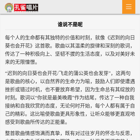

首 页
谁说不是呢
MV
每个人的生命都有其独特的价值和时刻，就像《迟到的向日
新闻
葵也会开花》这首歌。歌曲以其温柔的旋律和深刻的歌词，
传达了一种积极向上、坚韧不拔的生活态度，以及对美好未
艺人介绍
来的无限憧憬。
专辑
“迟到的向日葵也会开花/飞走的蒲公英也会发芽”，这两句
是歌曲的核心，以自然界的生命力为喻，鼓励人们即使遭遇
收歌
挫折或错过时机，也不要放弃希望，因为生命总有其绽放的
时刻。歌词以“你就是最美晚霞”作为结尾，传达了一种自我
接纳和自我欣赏的态度，无论何时开始，每个人都有属于自
己的精彩。这比喻使歌曲更具形象性，让听众能够更直观地
感受到歌曲所传达的正能量。
整首歌曲情感饱满而真挚，既有对过往岁月的怀念与反思，