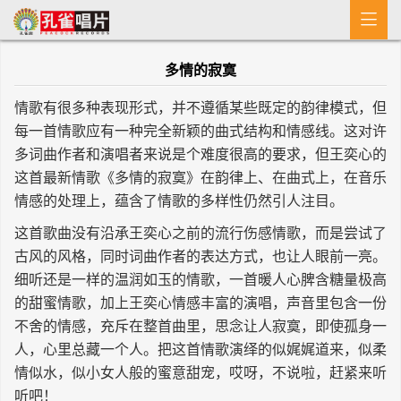

首 页
多情的寂寞
MV
情歌有很多种表现形式，并不遵循某些既定的韵律模式，但
新闻
每一首情歌应有一种完全新颖的曲式结构和情感线。这对许
多词曲作者和演唱者来说是个难度很高的要求，但王奕心的
艺人介绍
这首最新情歌《多情的寂寞》在韵律上、在曲式上，在音乐
专辑
情感的处理上，蕴含了情歌的多样性仍然引人注目。
这首歌曲没有沿承王奕心之前的流行伤感情歌，而是尝试了
收歌
古风的风格，同时词曲作者的表达方式，也让人眼前一亮。
细听还是一样的温润如玉的情歌，一首暖人心脾含糖量极高
的甜蜜情歌，加上王奕心情感丰富的演唱，声音里包含一份
不舍的情感，充斥在整首曲里，思念让人寂寞，即使孤身一
人，心里总藏一个人。把这首情歌演绎的似娓娓道来，似柔
情似水，似小女人般的蜜意甜宠，哎呀，不说啦，赶紧来听
听吧！