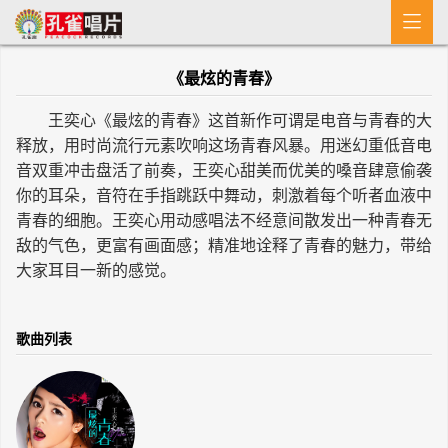

首 页
《最炫的青春》
MV
王奕心《最炫的青春》这首新作可谓是电音与青春的大
新闻
释放，用时尚流行元素吹响这场青春风暴。用迷幻重低音电
音双重冲击盘活了前奏，王奕心甜美而优美的嗓音肆意偷袭
艺人介绍
你的耳朵，音符在手指跳跃中舞动，刺激着每个听者血液中
青春的细胞。王奕心用动感唱法不经意间散发出一种青春无
专辑
敌的气色，更富有画面感；精准地诠释了青春的魅力，带给
大家耳目一新的感觉。
收歌
歌曲列表