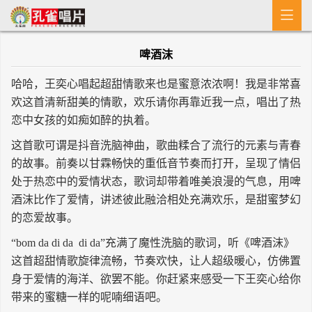

首 页
啤酒沫
MV
哈哈，王奕心唱起超甜情歌来也是蜜意浓浓啊！我是非常喜
新闻
欢这首清新甜美的情歌，欢乐请你再靠近我一点，唱出了热
恋中女孩的如痴如醉的执着。
艺人介绍
这首歌可谓是抖音洗脑神曲，歌曲糅合了流行的元素与青春
专辑
的故事。前奏以甘霖畅快的重低音节奏而打开，呈现了情侣
处于热恋中的爱情状态，歌词却带着唯美浪漫的气息，用啤
收歌
酒沫比作了爱情，讲述彼此融洽相处充满欢乐，是甜蜜梦幻
的恋爱故事。
“bom da di da di da”充满了魔性洗脑的歌词，听《啤酒沫》
这首超甜情歌旋律流畅，节奏欢快，让人超级暖心，仿佛置
身于爱情的海洋、欲罢不能。你赶紧来感受一下王奕心给你
带来的蜜糖一样的呢喃细语吧。