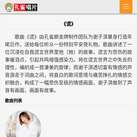

首 页
《谎》
MV
歌曲《谎》由孔雀廊金牌制作团队为谢子淇量身打造年
新闻
尾巨作，送给每位听众一份特别平安夜礼物。歌曲讲述了一
位沉浸在自我谎言世界里他（她）的故事，谎言为悲伤的故
艺人介绍
事催泪点，引起共鸣增强感染力。将在谎言世界之中失去的
理性，编织成一首凄美的旋律；而谢子淇透切富有情感的声
专辑
音游走于词曲之间，将直白的歌词意境与痛苦挣扎的情感交
织融合，构成了一幅悲伤至极的情感画面，谢子淇做到了声
收歌
音有画面，画面有故事。
歌曲列表