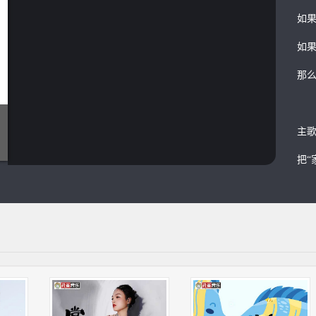
如
如
那
主
把“
Ra
把
歌
既