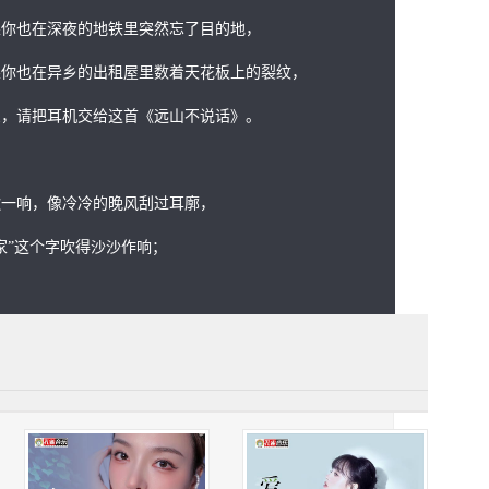
果你也在深夜的地铁里突然忘了目的地，
果你也在异乡的出租屋里数着天花板上的裂纹，
么，请把耳机交给这首《远山不说话》。
歌一响，像冷冷的晚风刮过耳廓，
家”这个字吹得沙沙作响；
p一起，像童年那条小河在血液里逆流，
“我”从麻木的城市节奏里一把拽回。
曲间奏口哨声带着几分随性与悠远，
像是对儿时快乐时光的轻唤，