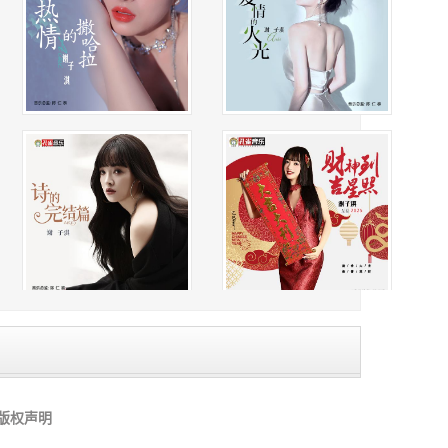
着Rap中“儿时那首歌”的回忆，
如同漂泊途中一声无声的叹息，
歌曲整体的怅惘氛围相融。
歌随着谢子淇温暖的声音飘然而起，
时切入男和声形成合唱效果，
同在孤独的漂泊路上多了一份隐性的共鸣——
像是远方家乡传来的呼应，
“心里在想着家” 的思念形成呼应，
似岁月里另一个自我的低语，
版权声明
原本偏向个人化的抒情更显厚重，