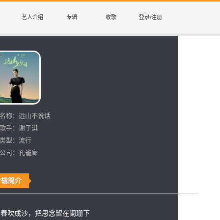
艺人介绍
专辑
收歌
登录/注册
名称：
远山不说话
歌手：
谢子淇
类型：
流行
公司：
孔雀廊
专辑简介
青春吹成沙，把思念留在阑珊下