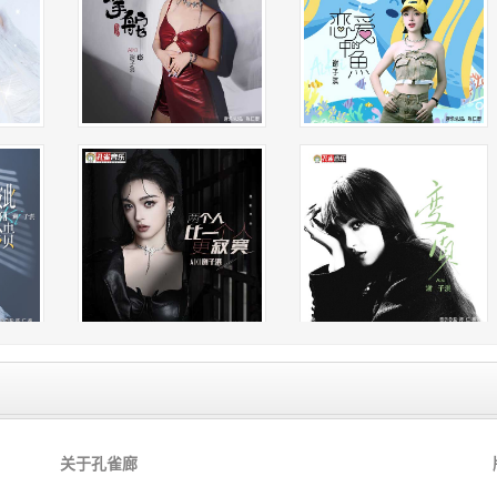
呼应
又
与
副
同
如
既
与 
又
关于孔雀廊
让