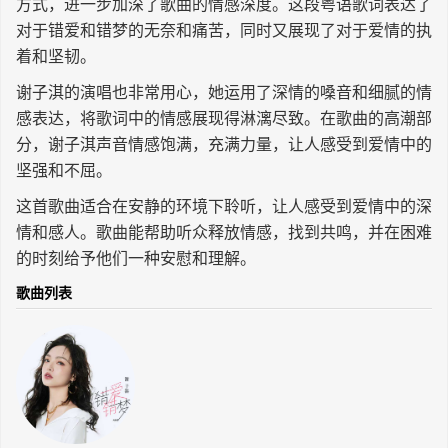
方式，进一步加深了歌曲的情感深度。这段粤语歌词表达了
长按识别二维码
对于错爱和错梦的无奈和痛苦，同时又展现了对于爱情的执
着和坚韧。
谢子淇的演唱也非常用心，她运用了深情的嗓音和细腻的情
感表达，将歌词中的情感展现得淋漓尽致。在歌曲的高潮部
分，谢子淇声音情感饱满，充满力量，让人感受到爱情中的
坚强和不屈。
这首歌曲适合在安静的环境下聆听，让人感受到爱情中的深
情和感人。歌曲能帮助听众释放情感，找到共鸣，并在困难
的时刻给予他们一种安慰和理解。
歌曲列表