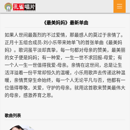

首 页
《最美妈妈》最新单曲
MV
如果人世间最轰烈的不过爱情，那最感人的莫过于亲情了。
新闻
正月十五组合成员-刘小乐带来她单飞的首张单曲《最美妈
妈》。歌词虽平淡却真挚，每一句都对母亲的赞美，最美丽
艺人介绍
的女子便是妈妈；有一种爱，一生一世不求回报-母爱；有
专辑
一个人一生一世值得我爱-母亲。亲情在这世间，总是让生
活洋溢着一份平常却恒久的温暖，小乐用歌声去传递这种温
收歌
暖，亲情贯穿生命始终，每一个人无论平凡与否，他都有一
位值得尊敬，关爱，守护的母亲。就用这首歌来赞美最伟大
的母亲，感激养育之恩。
歌曲列表