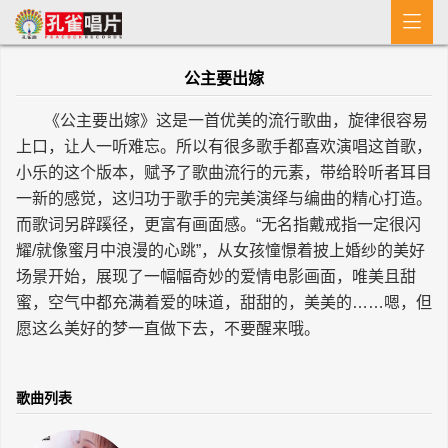

首 页
公主要出嫁
MV
《公主要出嫁》这是一首优美的流行歌曲，旋律很容易
新闻
上口，让人一听难忘。所以有很多歌手都喜欢演唱这首歌，
小乐的这个版本，赋予了歌曲流行的元素，带给聆听者耳目
艺人介绍
一新的感觉，这归功于歌手的完美演绎与编曲的精心打造。
专辑
而歌词另辟蹊径，更富有画面感。“无名指戴戒指一定很闪
耀/就像蜜月中浪漫的心跳”，从女孩憧憬着披上婚纱的美好
收歌
场景开始，展现了一幅幅奇妙的爱情电影画面，唯美且甜
蜜，空气中都充满着爱的味道，甜甜的，美美的……嗯，但
愿这么美好的梦一直做下去，不要醒来哦。
歌曲列表