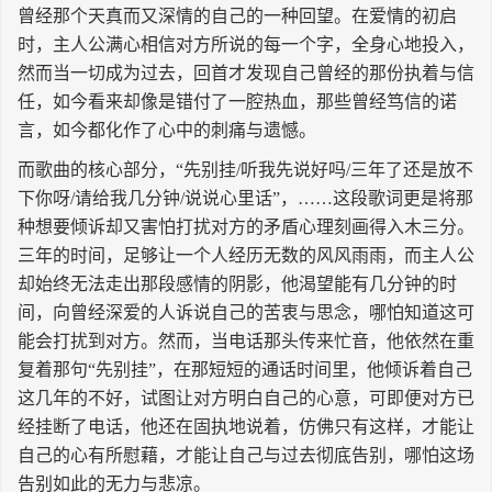
曾经那个天真而又深情的自己的一种回望。在爱情的初启
长按识别二维码
时，主人公满心相信对方所说的每一个字，全身心地投入，
然而当一切成为过去，回首才发现自己曾经的那份执着与信
任，如今看来却像是错付了一腔热血，那些曾经笃信的诺
言，如今都化作了心中的刺痛与遗憾。
而歌曲的核心部分，“先别挂/听我先说好吗/三年了还是放不
下你呀/请给我几分钟/说说心里话”，……这段歌词更是将那
种想要倾诉却又害怕打扰对方的矛盾心理刻画得入木三分。
三年的时间，足够让一个人经历无数的风风雨雨，而主人公
却始终无法走出那段感情的阴影，他渴望能有几分钟的时
间，向曾经深爱的人诉说自己的苦衷与思念，哪怕知道这可
能会打扰到对方。然而，当电话那头传来忙音，他依然在重
复着那句“先别挂”，在那短短的通话时间里，他倾诉着自己
这几年的不好，试图让对方明白自己的心意，可即便对方已
经挂断了电话，他还在固执地说着，仿佛只有这样，才能让
自己的心有所慰藉，才能让自己与过去彻底告别，哪怕这场
告别如此的无力与悲凉。