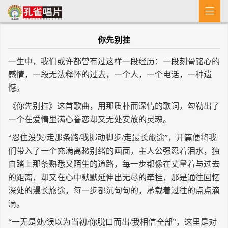

首 页
你先别挂
MV
一生中，我们或许都曾有过这样一段经历：一段刻骨铭心的
新闻
感情，一段无法释怀的过去，一个人，一个电话，一种遗
憾。
艺人介绍
《你先别挂》这首歌曲，用那质朴而深情的歌词，勾勒出了
专辑
一个在爱情里满心眷恋却又无处安放的灵魂。
收歌
“忍住没哭/走那条路/我挪动脚步/走最长旅途”，开篇便将我
们带入了一个充满离愁别绪的画面，主人公强忍着泪水，独
自踏上那条熟悉又陌生的道路，每一步都像在丈量着与过去
的距离，却又在心中默默延伸出无尽的牵挂，那是通往回忆
深处的漫长旅途，每一步都沉甸甸的，承载着过往的点点滴
滴。
“一无是处/误以为当初/你脱口而出/我相信全部”，这里是对