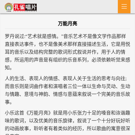

首 页
万能月亮
MV
罗丹说过:“艺术就是感情。”音乐艺术不是像文学作品那样
新闻
直接表达事件，也不是像美术那样直接描述生活，它是用悦
耳的音乐以及结构完整的歌词形式叙说并作，用于人的情
艺人介绍
感，所运用的声音是有组织的乐音系列，必须依赖听觉来感
专辑
知。
人的生活、表现人的情感、表现人关于生活的思考与向往;
收歌
而音乐则是词曲作者和演唱者三位一体以生命与灵动、生动
与情趣、意境与神韵、情感与意蕴来叙说一个完美的音乐故
事。
小乐这首《万能月亮》就是用小乐张力十足的嗓音和诙谐趣
味的歌词，以及优美的音乐旋律，叙说了一个十分好玩好听
的动画故事，聆听者有着类似的经历，所以歌曲的寓意很深