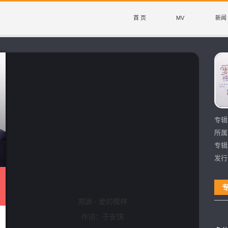
首 页
MV
新闻
专辑
所属
专辑
发行
郑源 - 爱的模样
作词：于安琪