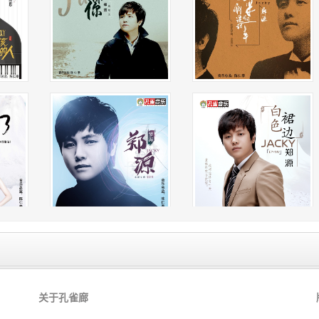
让我无惧那未知的滚烫
终于我不再随 人海飘荡
终于我不再怕受伤
当爱在嘴角挂糖
当梦手心里发光
当你翻山越岭来到了身旁
空气都洒满阳光
照亮前路的方向
带我去 牵温暖的手掌
今天我看到了 爱的模样
让我无惧那未知的滚烫
终于我不再随 人海飘荡
终于我不再怕受伤
今天我听到了 爱的模样
关于孔雀廊
当心成长感知爱的重量