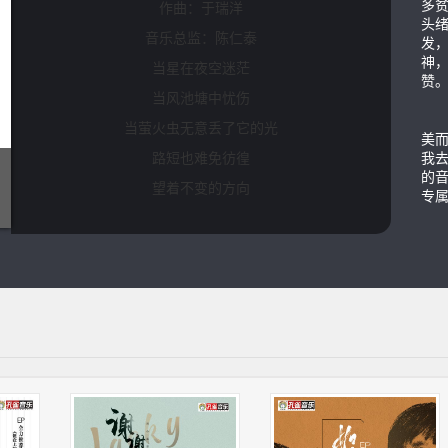
多
作曲：于瑞洋
头绪
音乐总监：陈仁泰
发，
神
当星在夜空迷茫
赞
当风池塘中忧伤
当萤火虫无意丢了它的光
美
路短也难免彷徨
我去
的
望着不变的方向
专
穿越时空的海洋
当爱在嘴角挂糖
当梦手心里发光
当你翻山越岭来到了身旁
空气都洒满阳光
照亮前路的方向
带我去 牵温暖的手掌
今天我看到了 爱的模样