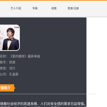
艺人介绍
专辑
收歌
登录/注册
名称：
《爱的模样》最新单曲
歌手：
郑源
类型：
流行
公司：
孔雀廊
专辑简介
随着社会经济的高速发展，人们对安全感的需求日益增强。许