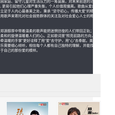
贫困家庭、留守儿童对生活压力的一筹莫展，对未来前途的茫无
, 更易引起他们心理严重失衡，个人价值观偏离。歌曲从爱出
立足于人内心最善美之处，秉承 “坚守初心，传播大爱”的精
，用歌声来寄托对社会弱势群体的关注及对社会爱心人士的称
。
郑源醇厚中带着温柔的歌声能把迷惘彷徨的人们带回正轨；优
而柔和的旋律温暖着人们的心。正如歌词里“照亮前路的方向，带
牵温暖的手掌”更好诠释了用“爱”去守护，用“心”去奉献。美妙
音乐需要细心倾听，相信每个人都有自己独特的理解，并能找到
属于自己的那份爱的模样。