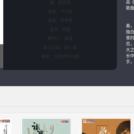
曲：石羽函
品
歌
编曲：卢文韬
录音：洛斯李
奏
混音：何健
独白
制作人：郑源
里
否
音乐总监：陈仁泰
大之
弦乐：北京爱乐乐团
长
手
听夜风缓缓吹 望星河淌窗扉
这做梦的模样 好像天使那么美
只想让童话永远围绕你周围
最亲爱的宝贝 趁阳光正明媚
去大草原尽情奔跑不怕天黑
要勇敢地骑上马背学如何飞
陪你几番跌倒再擦干艰辛的眼泪
找到那些藏在成功里的智慧