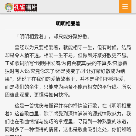

首 页
明明相爱着
MV
「明明相爱着」，却只能好聚好散。
新闻
曾经以为只要相爱着，就能相守一生，但有时候，结局
艺人介绍
却是令人猜不透。相爱一生不易，但做到好聚好散更不易。
正如歌词所写“明明相爱着/为何会寂寞/要的不算多/只愿孤
专辑
独时有人说/究竟你忘了/还是我变了/才让好聚好散成为结
果”，述说了在我们的爱情故事里，并不是我们不够相爱，
收歌
而是我们的余生，只能成为两条不能再相交的平行线。所以
因彼此深爱，更懂得如何抉择。
这是一首忧伤与懂得并存的抒情流行歌，在《明明相爱
着》这首歌曲里，除了感受到深情满满的源式情歌魅力，我
们也在歌曲情绪与技巧的拿捏里，寻觅到一种熟悉的味道，
同时多了一种懂得的情愫，这也是歌曲吸引之处，你们领略