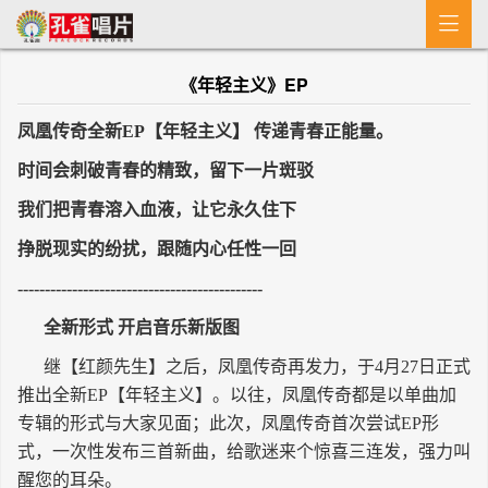

首 页
《年轻主义》EP
MV
凤凰传奇全新EP【年轻主义】 传递青春正能量。
新闻
时间会刺破青春的精致，留下一片斑驳
艺人介绍
我们把青春溶入血液，让它永久住下
专辑
挣脱现实的纷扰，跟随内心任性一回
---------------------------------------------
收歌
全新形式 开启音乐新版图
继【红颜先生】之后，凤凰传奇再发力，于4月27日正式
推出全新EP【年轻主义】。以往，凤凰传奇都是以单曲加
专辑的形式与大家见面；此次，凤凰传奇首次尝试EP形
式，一次性发布三首新曲，给歌迷来个惊喜三连发，强力叫
醒您的耳朵。