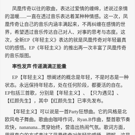
长按识别二维码
凤凰传奇以往的歌曲，表达过爱情的缠绵，述说过亲情
的温暖......一直在透过音乐表达着某种种情感。这一次，凤
凰传奇让自己的音乐内涵丰满起来，不再纠缠在感情的世
界，希望透过音乐传达自己对人、对事的思考与态度。这
次，全新EP《年轻主义》表达的就是凤凰传奇对年轻最真
切的感悟。EP《年轻主义》的推出再一次丰富了凤凰传奇
的音乐版图。
率性发声 传递满满正能量
EP【年轻主义】想阐述的概念是年轻，不是时态是一种
状态。永远保持年轻态，处在任何阶段，都要活的自在。
EP包括三首歌，分别是【年轻主义】、【只为遇见】、
【红颜先生】，其中【红颜先生】已率先发布。
【年轻主义】可以说是一首Party狂想曲。它的风格是北
欧风电子舞曲。歌曲由咖啡作词，Ryan.B作曲，整首歌节奏
欢快，nananana...贯穿始终，营造出热闹气氛。歌词方面，