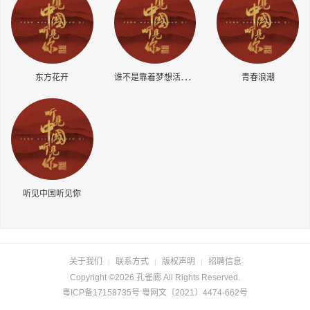
长按识别二维码
谁
不是靠着梦想活到了今天
东方花开
青春浪潮
听见中国听见你
关于我们
联系方式
版权声明
招聘信息
|
|
|
Copyright ©2026 孔雀廊 All Rights Reserved.
粤ICP备17158735号 粤网文〔2021〕4474-662号