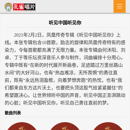

首 页
听见中国听见你
MV
2021年2月2日，凤凰传奇专辑《听见中国听见你》上
新闻
线。本张专辑包含10首歌，励志的旋律和凤凰传奇特有的感
染力，令每首歌都充满了无限力量。本张专辑由何沐阳、刘
艺人介绍
卓、丁于等乐坛资深音乐人参与制作，词曲编排十分用心。
专辑
专辑中既有“在新的时代展开新画卷，足迹踏过万里丝路山
水间”的大好河山，也有“热血难凉，无所畏惧”的勇往直
收歌
前，既有“永远热泪盈框，向着梦想奔跑”的热忱，也有“我
们都来自东方这片沃土，也要把头顶这股气给紧紧握住”的
希望跟决心。让世界倾听中国的声音，听见中国正澎湃跳动
的心脏；听见中国听见你，听见自己勇往直前的梦。
歌曲列表