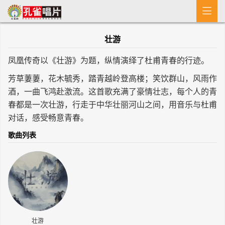

首 页
壮游
MV
凤凰传奇以《壮游》为题，纵情演绎了杜甫青春的行迹。
新闻
芳草萋萋，花木毓秀，踏青越岭登高楼；笑饮群山，风雨作
艺人介绍
酒，一曲飞鸿赴激流。这首歌充满了豪情壮志，每个人的青
春都是一次壮游，行走于中华壮丽河山之间，用音乐与杜甫
专辑
对话，感受畅意青春。
歌曲列表
收歌
壮游