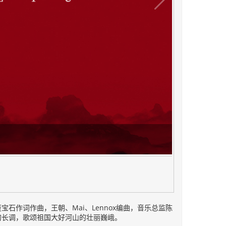
石作词作曲，王朝、Mai、Lennox编曲，音乐总监陈
的长调，歌颂祖国大好河山的壮丽巍峨。