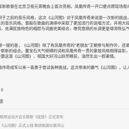
首新歌曾在北京卫视元宵晚会上首次亮相，凤凰传奇一开口便点燃现场观
同于之前的音乐风格，这次《山河图》对于凤凰传奇来说是一次新的挑战
主的音乐风格。曾毅在歌曲的演绎中采取了更加流行的说唱方式，并用大
唱，充满民族特色的唱腔与词曲完美结合，嘹亮悠扬的长调更是增添恢弘
得一提的是，《山河图》除了有凤凰传奇的“老朋友”王朝参与制作外，还邀
个崭新的组合。董宝石大气磅礴的词和凤凰传奇一贯的豪放风格相得益彰，
听罢这首《山河图》，祖国大好河山跃然眼前，油然生出一腔豪情。
凰传奇成军以来一直勇于尝试各种挑战，这次带来的霸气《山河图》，让
：
0
读
极限运动大会主题歌《绽放》正式发布
《山河图》正式上线 歌颂祖国壮丽河山