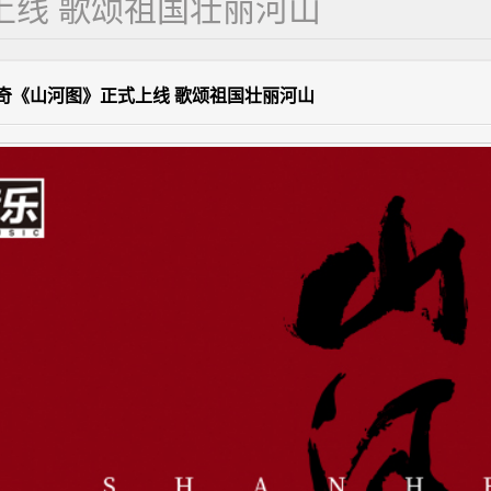
上线 歌颂祖国壮丽河山
奇《山河图》正式上线 歌颂祖国壮丽河山