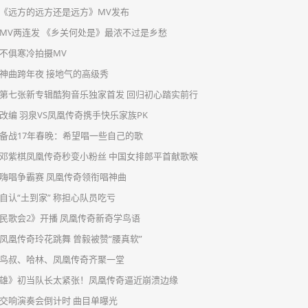
《远方的远方还是远方》MV发布
MV两连发 《乡关何处是》最浓不过是乡愁
不俱寒冷拍摄MV
神曲跨年夜 接地气的高级秀
第七张新专辑酷狗音乐独家首发 回归初心踏实前行
改编 羽泉VS凤凰传奇携手快乐家族PK
备战17年春晚：希望唱一些自己的歌
邓紫棋凤凰传奇秒变小粉丝 中国女排郎平首献歌喉
嗨唱争霸赛 凤凰传奇领衔唱神曲
自认“土到家” 称担心队员吃亏
民歌会2》开播 凤凰传奇新奇学鸟语
凤凰传奇玲花跳舞 曾毅被赞“腰真软”
鸟叔、哈林、凤凰传奇齐聚一堂
雄》初当队长太紧张！凤凰传奇逼近崩溃边缘
交响演奏会倒计时 曲目单曝光