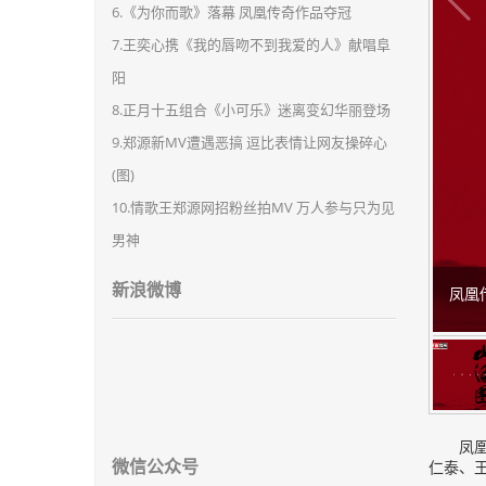
6.《为你而歌》落幕 凤凰传奇作品夺冠
7.王奕心携《我的唇吻不到我爱的人》献唱阜
阳
8.正月十五组合《小可乐》迷离变幻华丽登场
9.郑源新MV遭遇恶搞 逗比表情让网友操碎心
(图)
10.情歌王郑源网招粉丝拍MV 万人参与只为见
男神
新浪微博
凤凰
凤
微信公众号
仁泰、