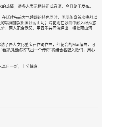
众的热情，很多人表示期待正式音源，今日终于发布。
，在延续先前大气磅礴的特色同时，凤凰传奇首次挑战以
段的唱词铺叙祖国壮丽山河；玲花则在歌曲中融入绵延悠
气势，两人配合默契，用音乐共同演绎出一幅壮丽山河
请了吾人文化董宝石作词作曲，红花会的Mai编曲，可
“看那凤凰终将飞出一个传奇”将组合名嵌入歌词，用心
人耳目一新，十分惊喜。