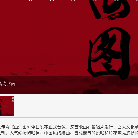
传奇封面
凰传奇《山河图》今日发布正式音源。这首歌由孔雀唱片发行，吾人文化董宝
王朝。大气磅礴的唱词、中国风的编曲、曾毅霸气的说唱和玲花嘹亮悠扬