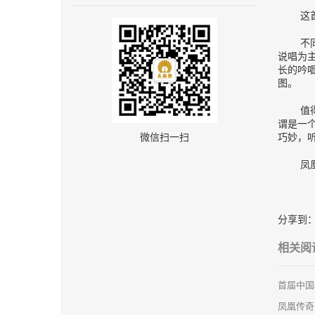
这
不
说唱为
长的吟
图。
值
谓是一
微信扫一扫
巧妙，
凤
分享到
相关阅
首届中国
凤凰传奇