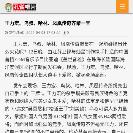

首 页
王力宏、鸟叔、哈林、凤凰传奇齐聚一堂
MV
发布时间：2021-04-08 17:03:55
0
新闻
王力宏、鸟叔、哈林、凤凰传奇聚集在一起能碰撞出什
么火花呢？12日晚，由江苏卫视与灿星制作携手打造的中国
艺人介绍
首档EDM音乐节目比亚迪《盖世音雄》在珠海长隆国际海
专辑
洋度假区举行了新闻发布会。现场，王力宏、鸟叔、哈林、
凤凰传奇四组队长大谈手下爱将，掀起全场高潮。
收歌
发布会现场，王力宏、鸟叔、哈林、凤凰传奇纷纷亮出
自己手上的“王牌”。王力宏的杀手锏是颇有民族特色的吉克
隽逸和网络人气美少女朱主爱；哈林的法宝是和他早已结缘
的“小魔女”吴莫愁和“楼道王菲”刘美麟；鸟叔可谓人多力量
大，掌握韩国人气男团iKON和中国人气女团SNH48两组爱
将；而面对如此强烈的竞争，凤凰传奇不但毫无压力，还直
称自己是“光脚的不怕穿鞋的。玲花甚至直接表示，自己就