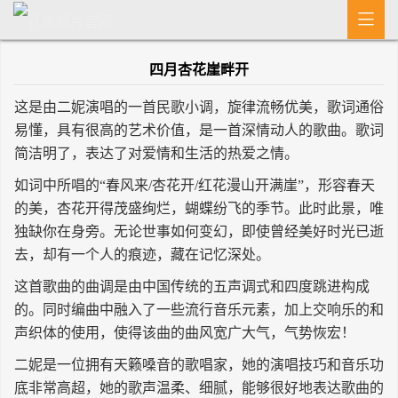

首 页
四月杏花崖畔开
MV
这是由二妮演唱的一首民歌小调，旋律流畅优美，歌词通俗
新闻
易懂，具有很高的艺术价值，是一首深情动人的歌曲。歌词
简洁明了，表达了对爱情和生活的热爱之情。
艺人介绍
如词中所唱的“春风来/杏花开/红花漫山开满崖”，形容春天
专辑
的美，杏花开得茂盛绚烂，蝴蝶纷飞的季节。此时此景，唯
独缺你在身旁。无论世事如何变幻，即使曾经美好时光已逝
收歌
去，却有一个人的痕迹，藏在记忆深处。
这首歌曲的曲调是由中国传统的五声调式和四度跳进构成
长按识别二维码
的。同时编曲中融入了一些流行音乐元素，加上交响乐的和
声织体的使用，使得该曲的曲风宽广大气，气势恢宏！
二妮是一位拥有天籁嗓音的歌唱家，她的演唱技巧和音乐功
底非常高超，她的歌声温柔、细腻，能够很好地表达歌曲的