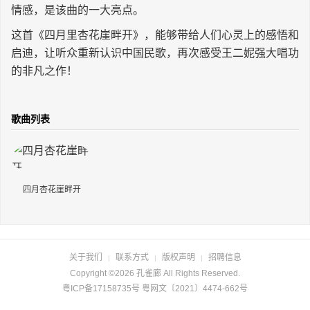
情感，是该曲的一大亮点。
这首《四月里杏花崖畔开》，能够带给人们心灵上的感悟和
启迪，让听众重新认识中国民歌，再次感受王二妮强大唱功
的非凡之作！
歌曲列表
四月杏花崖畔开
关于我们
联系方式
版权声明
招聘信息
|
|
|
Copyright ©2026 孔雀廊 All Rights Reserved.
粤ICP备17158735号 粤网文〔2021〕4474-662号