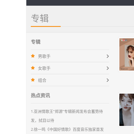
专辑
专辑
男歌手
女歌手
组合
热点资讯
1.亚洲情歌王“郑源”专辑新闻发布会蓄势待
发，拭目以待
2.徐一鸣《中国好情歌》百度音乐独家首发