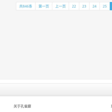
共846条
第一页
上一页
22
23
24
25
关于孔雀廊