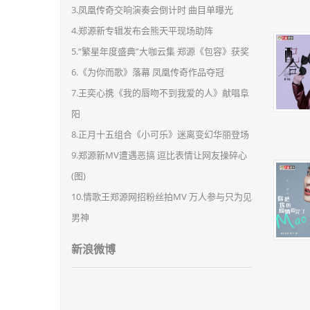
3.凤凰传奇交响演奏会倒计时 曲目单曝光
4.郑源新专辑发布会熊天平现场助阵
5.“繁星年度盛典”大咖云集 郑源《包容》获奖
6.《为你而歌》落幕 凤凰传奇作品夺冠
7.王奕心携《我的唇吻不到我爱的人》献唱阜
阳
8.正月十五组合《小可乐》迷离变幻华丽登场
9.郑源新MV遭遇恶搞 逗比表情让网友操碎心
(图)
10.情歌王郑源网招粉丝拍MV 万人参与只为见
男神
新浪微博