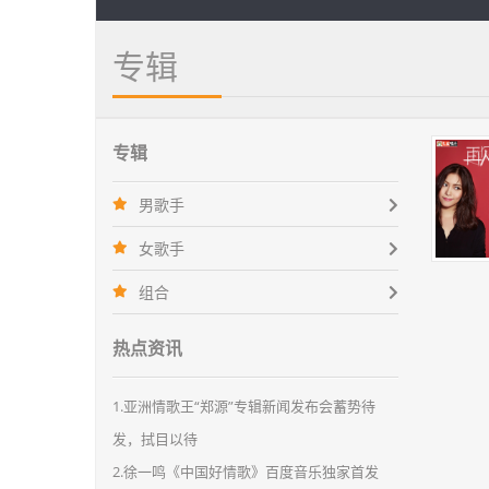
专辑
专辑
男歌手
女歌手
组合
热点资讯
1.亚洲情歌王“郑源”专辑新闻发布会蓄势待
发，拭目以待
2.徐一鸣《中国好情歌》百度音乐独家首发