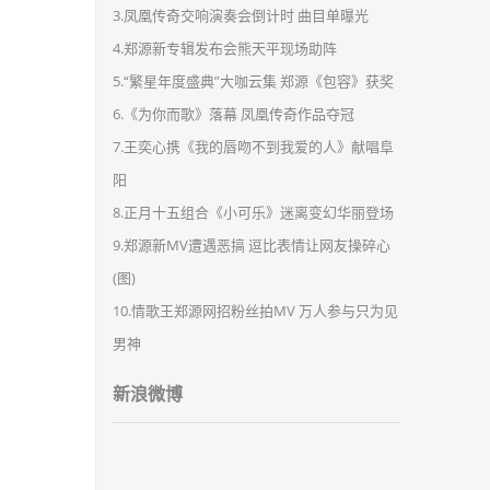
3.凤凰传奇交响演奏会倒计时 曲目单曝光
4.郑源新专辑发布会熊天平现场助阵
5.“繁星年度盛典”大咖云集 郑源《包容》获奖
6.《为你而歌》落幕 凤凰传奇作品夺冠
7.王奕心携《我的唇吻不到我爱的人》献唱阜
阳
8.正月十五组合《小可乐》迷离变幻华丽登场
9.郑源新MV遭遇恶搞 逗比表情让网友操碎心
(图)
10.情歌王郑源网招粉丝拍MV 万人参与只为见
男神
新浪微博