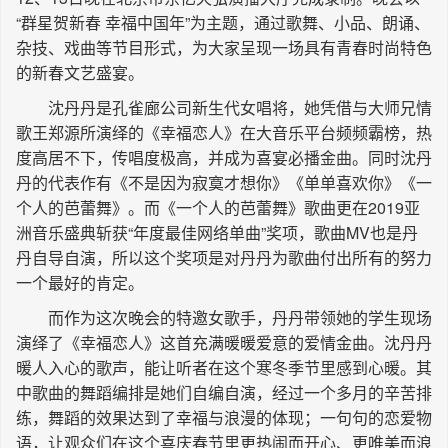
“群星贺新春 幸福中国年”为主题，通过歌舞、小品、朗诵、
长按识别二维码
杂技、戏曲等节目形式，为大家呈现一场具有青春时尚特色
的新春文艺盛宴。
沈丹丹是孔雀廊公司新生代女唱将，她凭借与大师兄情
歌王郑源所演绎的《幸福恋人》在大音乐平台频频霸榜，热
度高居不下，传唱度极高，并成为喜宴必播金曲。同时沈丹
丹的代表作有《不是因为寂寞才想你》《单单喜欢你》《一
个人的芭蕾舞》。而《一个人的芭蕾舞》歌曲更在2019亚
洲音乐盛典斩获“年度最佳网络单曲”奖项，歌曲MV也是丹
丹自导自演，所以这个奖项是对丹丹为歌曲付出所有的努力
一个最好的肯定。
而作为这次晚会的特邀女歌手，丹丹带领她的学生现场
演绎了《幸福恋人》这首充满暖暖爱意的爱情金曲。沈丹丹
暖人入心的歌声，能让听者在这个寒冬季节里感到心暖。其
中歌曲的舞蹈编排是她们自编自演，经过一个多月的辛苦排
练，舞蹈的效果达到了幸福与浪漫的体现；一句句的恋爱物
语，让观众们在这个喜庆春节里更热闹而开心、更唯美而浪