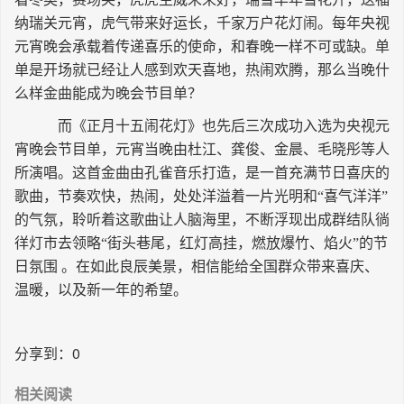
长按识别二维码
纳瑞关元宵，虎气带来好运长，千家万户花灯闹。每年央视
元宵晚会承载着传递喜乐的使命，和春晚一样不可或缺。单
单是开场就已经让人感到欢天喜地，热闹欢腾，那么当晚什
么样金曲能成为晚会节目单？
而《正月十五闹花灯》也先后三次成功入选为央视元
宵晚会节目单，元宵当晚由杜江、龚俊、金晨、毛晓彤等人
所演唱。这首金曲由孔雀音乐打造，是一首充满节日喜庆的
歌曲，节奏欢快，热闹，处处洋溢着一片光明和“喜气洋洋”
的气氛，聆听着这歌曲让人脑海里，不断浮现出成群结队徜
徉灯市去领略“街头巷尾，红灯高挂，燃放爆竹、焰火”的节
日氛围 。在如此良辰美景，相信能给全国群众带来喜庆、
温暖，以及新一年的希望。
分享到：
0
相关阅读