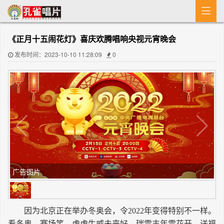

首 页
《正月十五闹花灯》喜庆欢腾唱响央视元宵晚会
MV
发布时间：2023-10-10 11:28:09
0
新闻
艺人介绍
专辑
收歌
广告图片
因为北京正在举办冬奥会，令2022年变得特别不一样。
看冬奥，赛场笑，虎虎生威未来好，瑞雪丰年雪花开，送福