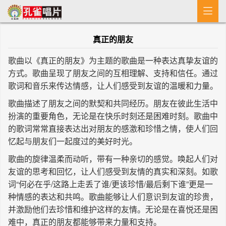

首 页
真正的朋友
MV
歌曲以《真正的朋友》为主题的歌曲是一种表达真挚友谊的
新闻
方式。歌曲呈现了朋友之间的互相理解、支持和信任。通过
歌词和音乐来传达情感，让人们感受到友谊的温暖和力量。
艺人介绍
歌曲描述了朋友之间的默契和共同经历。朋友在彼此生活中
专辑
扮演的重要角色，无论是在快乐时刻还是困难时刻。歌曲中
的歌词常常直接表达出对朋友的感激和珍惜之情，使人们回
收歌
忆起与朋友们一起度过的美好时光。
歌曲的旋律温柔而动听，带有一种亲切的感觉。唤起人们对
友谊的思考和回忆，让人们感受到友情的真实和深刻。如歌
词“何必在乎/这路上走丢了谁/更该珍惜/最后剩下谁”更是一
种情感的表达和共鸣。歌曲能够让人们意识到友谊的珍贵，
并激励他们去珍惜和维护这样的友情。无论是在喜悦还是困
难中，真正的朋友都能够带来力量和支持。