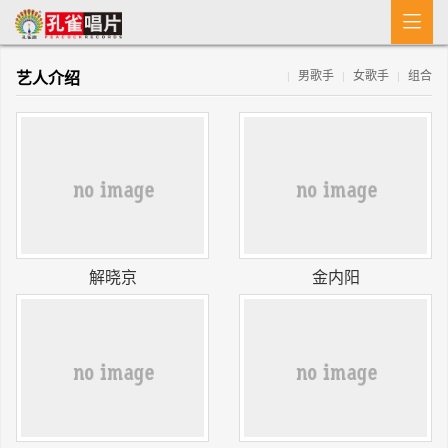

首 页
艺人介绍
男歌手
女歌手
组合
|
|
|
MV
新闻
艺人介绍
专辑
收歌
解晓京
金内阳