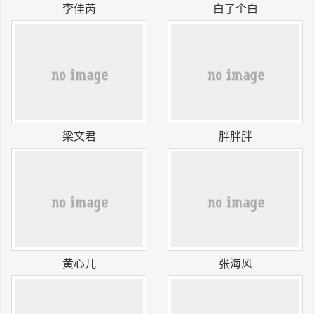
李佳芮
白了个白
长按识别二维码
梁文君
胖胖胖
黄心儿
张海风