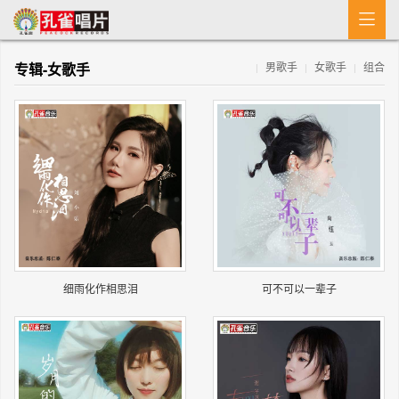

首 页
专辑-女歌手
男歌手
女歌手
组合
|
|
|
MV
新闻
艺人介绍
专辑
收歌
细雨化作相思泪
可不可以一辈子