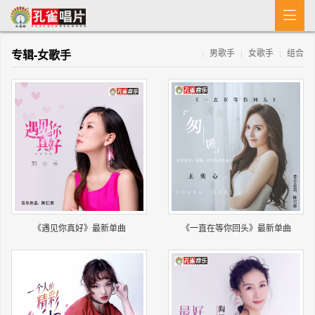

首 页
专辑-女歌手
男歌手
女歌手
组合
|
|
|
MV
新闻
艺人介绍
专辑
收歌
《遇见你真好》最新单曲
《一直在等你回头》最新单曲